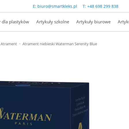
E:
biuro@smartkleks.pl
T:
+48 698 299 838
y dla plastyków
Artykuły szkolne
Artykuły biurowe
Artyk
Atrament
Atrament niebieski Waterman Serenity Blue