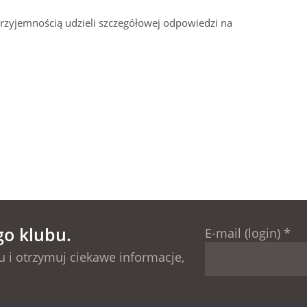
przyjemnością udzieli szczegółowej odpowiedzi na
go klubu.
E-mail (login)
*
 i otrzymuj ciekawe informacje,