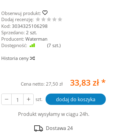
Obserwuj produkt:
Dodaj recenzję:
Kod:
3034325106298
Sprzedano:
2 szt.
Producent:
Waterman
Dostępność:
Jest
(
7
szt.)
Historia ceny
33,83 zł *
Cena netto:
27,50 zł
szt.
dodaj do koszyka
Produkt wysyłamy w ciągu 24h.
Dostawa 24