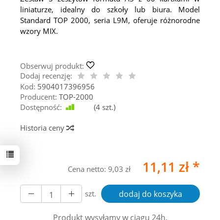
liniaturze, idealny do szkoły lub biura. Model
Standard TOP 2000, seria L9M, oferuje różnorodne
wzory MIX.
Obserwuj produkt:
Dodaj recenzję:
Kod:
5904017396956
Producent:
TOP-2000
Dostępność:
Jest
(
4
szt.)
Historia ceny
11,11 zł *
Cena netto:
9,03 zł
szt.
dodaj do koszyka
Produkt wysyłamy w ciągu 24h.