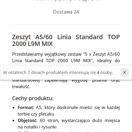
Dostawa 24
Zeszyt A5/60 Linia Standard TOP
2000 L9M MIX
Przedstawiamy wyjątkowy zestaw "5 x Zeszyt A5/60
Linia Standard TOP 2000 L9M MIX", idealny do
codziennego użytku szkolnego i biurowego.
W ostatnich 7 dniach produktem interesują się
4
osoby.
Starannie zaprojektowane zeszyty w linii
standardowej zapewniają wygodę pisania oraz
trwałość.
Cechy produktu:
Format:
A5, który doskonale mieści się w każdej
torbie czy plecaku
Objętość:
60 stron, wystarczająco dużo miejsca
na notatki i rysunki