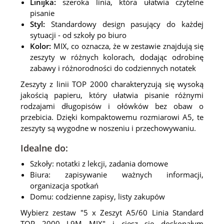
Linijka:
szeroka linia, która ułatwia czytelne
pisanie
Styl:
Standardowy design pasujący do każdej
sytuacji - od szkoły po biuro
Kolor:
MIX, co oznacza, że w zestawie znajdują się
zeszyty w różnych kolorach, dodając odrobinę
zabawy i różnorodności do codziennych notatek
Zeszyty z linii TOP 2000 charakteryzują się wysoką
jakością papieru, który ułatwia pisanie różnymi
rodzajami długopisów i ołówków bez obaw o
przebicia. Dzięki kompaktowemu rozmiarowi A5, te
zeszyty są wygodne w noszeniu i przechowywaniu.
Idealne do:
Szkoły: notatki z lekcji, zadania domowe
Biura: zapisywanie ważnych informacji,
organizacja spotkań
Domu: codzienne zapisy, listy zakupów
Wybierz zestaw "5 x Zeszyt A5/60 Linia Standard
TOP 2000 L9M MIX" i ciesz się doskonałym