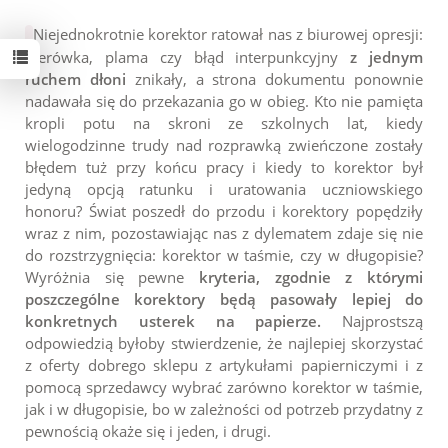
Niejednokrotnie korektor ratował nas z biurowej opresji:
literówka, plama czy błąd interpunkcyjny
z jednym
ruchem dłoni
znikały, a strona dokumentu ponownie
nadawała się do przekazania go w obieg. Kto nie pamięta
kropli potu na skroni ze szkolnych lat, kiedy
wielogodzinne trudy nad rozprawką zwieńczone zostały
błędem tuż przy końcu pracy i kiedy to korektor był
jedyną opcją ratunku i uratowania uczniowskiego
honoru? Świat poszedł do przodu i korektory popędziły
wraz z nim, pozostawiając nas z dylematem zdaje się nie
do rozstrzygnięcia: korektor w taśmie, czy w długopisie?
Wyróżnia się pewne
kryteria, zgodnie z którymi
poszczególne korektory będą pasowały lepiej do
konkretnych usterek na papierze.
Najprostszą
odpowiedzią byłoby stwierdzenie, że najlepiej skorzystać
z oferty dobrego sklepu z
artykułami papierniczymi
i z
pomocą sprzedawcy wybrać zarówno korektor w taśmie,
jak i w długopisie, bo w zależności od potrzeb przydatny z
pewnością okaże się i jeden, i drugi.