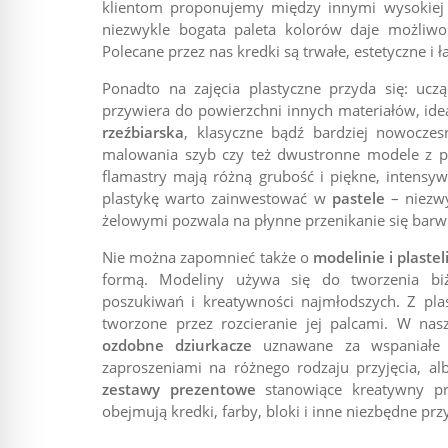
klientom proponujemy między innymi wysokiej ja
niezwykle bogata paleta kolorów daje możliwoś
Polecane przez nas kredki są trwałe, estetyczne i 
Ponadto na zajęcia plastyczne przyda się: uc
przywiera do powierzchni innych materiałów, ide
rzeźbiarska
, klasyczne bądź bardziej nowocze
malowania szyb czy też dwustronne modele z p
flamastry mają różną grubość i piękne, intens
plastykę warto zainwestować w
pastele
– niezwy
żelowymi pozwala na płynne przenikanie się barw 
Nie można zapomnieć także o
modelinie i plastel
formą. Modeliny używa się do tworzenia biż
poszukiwań i kreatywności najmłodszych. Z plas
tworzone przez rozcieranie jej palcami. W nas
ozdobne dziurkacze
uznawane za wspaniałe n
zaproszeniami na różnego rodzaju przyjęcia, 
zestawy prezentowe
stanowiące kreatywny pre
obejmują kredki, farby, bloki i inne niezbędne prz