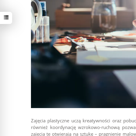
Zajęcia plastyczne uczą kreatywności oraz pobu
również koordynację wzrokowo-ruchową pozwal
zajęcia te otwierają na sztukę – pragnienie malo