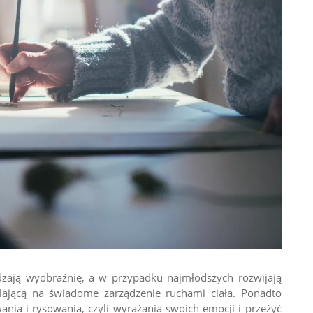
dzają wyobraźnię, a w przypadku najmłodszych rozwijają
ającą na świadome zarządzenie ruchami ciała. Ponadto
wania i rysowania, czyli wyrażania swoich emocji i przeżyć