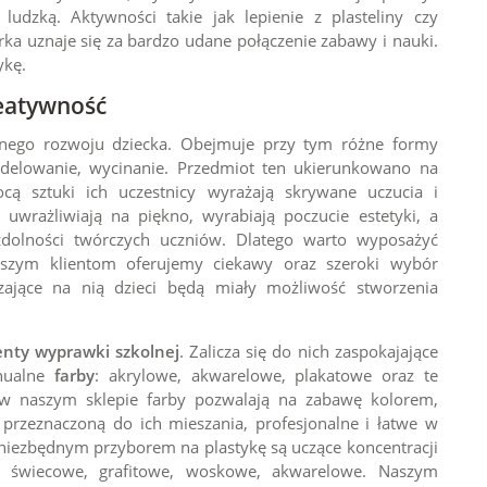
ludzką. Aktywności takie jak lepienie z plasteliny czy
urka uznaje się za bardzo udane połączenie zabawy i nauki.
ykę.
reatywność
ijnego rozwoju dziecka. Obejmuje przy tym różne formy
odelowanie, wycinanie. Przedmiot ten ukierunkowano na
ocą sztuki ich uczestnicy wyrażają skrywane uczucia i
, uwrażliwiają na piękno, wyrabiają poczucie estetyki, a
zdolności twórczych uczniów. Dlatego warto wyposażyć
szym klientom oferujemy ciekawy oraz szeroki wybór
zające na nią dzieci będą miały możliwość stworzenia
nty wyprawki szkolnej
. Zalicza się do nich zaspokajające
anualne
farby
: akrylowe, akwarelowe, plakatowe oraz te
w naszym sklepie farby pozwalają na zabawę kolorem,
przeznaczoną do ich mieszania, profesjonalne i łatwe w
 niezbędnym przyborem na plastykę są uczące koncentracji
 świecowe, grafitowe, woskowe, akwarelowe. Naszym