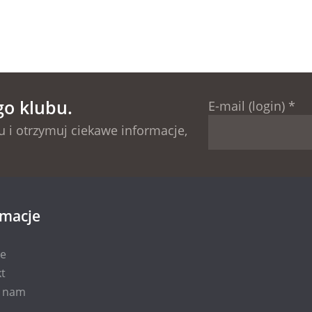
go klubu.
E-mail (login)
*
 i otrzymuj ciekawe informacje,
rmacje
ie
t
i nam