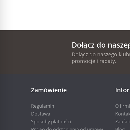
Dołącz do nasze
Dołącz do naszego klubu
promocje i rabaty.
Zamówienie
Info
Regulamin
O firm
Dostawa
Kontak
Sposoby płatności
Zaufal
Prawo do odstąpienia od umowy
Blog