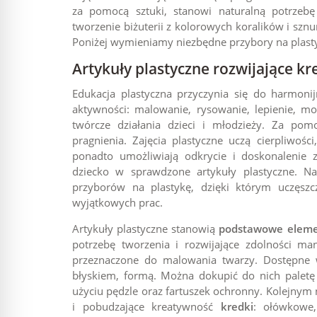
za pomocą sztuki, stanowi naturalną potrzebę 
tworzenie biżuterii z kolorowych koralików i szn
Poniżej wymieniamy niezbędne przybory na plast
Artykuły plastyczne rozwijające k
Edukacja plastyczna przyczynia się do harmon
aktywności: malowanie, rysowanie, lepienie, m
twórcze działania dzieci i młodzieży. Za pom
pragnienia. Zajęcia plastyczne uczą cierpliwości
ponadto umożliwiają odkrycie i doskonalenie 
dziecko w sprawdzone
artykuły plastyczne
. Na
przyborów na plastykę, dzięki którym uczęszc
wyjątkowych prac.
Artykuły plastyczne stanowią
podstawowe eleme
potrzebę tworzenia i rozwijające zdolności m
przeznaczone do malowania twarzy. Dostępne 
błyskiem, formą. Można dokupić do nich paletę 
użyciu pędzle oraz fartuszek ochronny. Kolejnym
i pobudzające kreatywność
kredki
: ołówkowe,