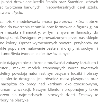
kości drewniane kredki Stabilo oraz Staedtler, których
ć tworzenia barwnych i niepowtarzalnych dzieł sztuki.
łatwe w użyciu.
ząca sztuki modelowania
masa papierowa
, która dobrze
alna do tworzenia ceramiki oraz formowania figurek
glina
sne
mazaki i flamastry
, w tym zmywalne flamastry do
ieczątkami. Dostępne w prowadzonym przez nas sklepie
ywne kolory. Oprócz wymienionych powyżej przyborów na
kle popularne malowanie pastelami olejnymi, suchymi i
i umożliwia tworzenie efektów świetlnych.
inie
dających nieskończone możliwości zabawy kształtem i
uterii, makiet, modeli stanowiących wyraz twórczych
teliny powstają natomiast sympatyczne ludziki i obrazy
zej ofercie dostępna jest również masa plastyczna oraz
arzędzia do pracy nad kartkami okolicznościowymi,
albumami z wakacji. Naszym klientom proponujemy także
zent dla najmłodszych i starszych dzieci. Zestawy te
ybory na plastykę.